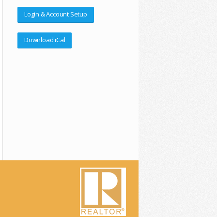
Login & Account Setup
Download iCal