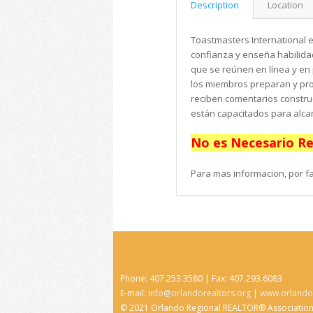
Description
Location
Toastmasters International 
confianza y enseña habilida
que se reúnen en línea y en
los miembros preparan y pr
reciben comentarios construc
están capacitados para alca
No es Necesario Reg
Para mas informacion, por f
Phone: 407.253.3580 | Fax: 407.293.6083
E-mail:
info@orlandorealtors.org
|
www.orlandor
© 2021 Orlando Regional REALTOR® Associatio