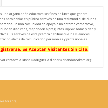
es una organización educativa sin fines de lucro que genera
des para hablar en público a través de una red mundial de clubes
 persona. En una comunidad de apoyo o un entorno corporativo,
onuncian discursos, responden a preguntas improvisadas y dan y
tivos. Es a través de esta práctica habitual que los miembros
nzar objetivos de comunicación personales y profesionales.
istrarse. Se Aceptan Visitantes Sin Cita.
avor contacte a Diana Rodriguez a dianar@orlandorealtors.org
ealtors.org
n