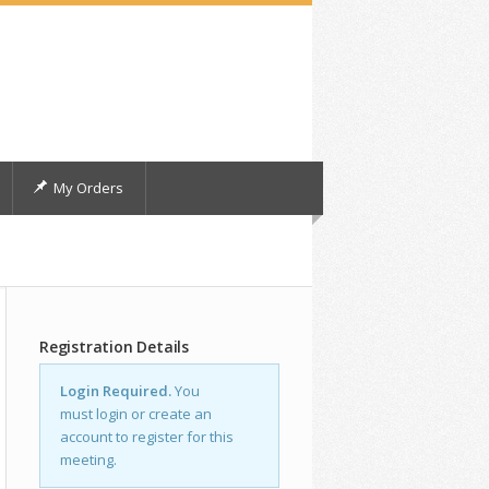
My Orders
Registration Details
Login Required.
You
must login or create an
account to register for this
meeting.