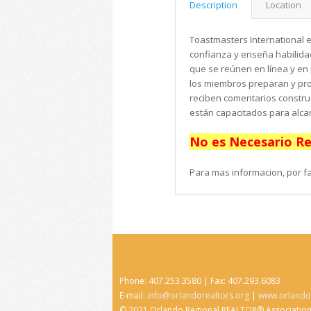
Description
Location
Toastmasters International 
confianza y enseña habilida
que se reúnen en línea y en
los miembros preparan y pr
reciben comentarios construc
están capacitados para alca
No es Necesario Reg
Para mas informacion, por f
Phone: 407.253.3580 | Fax: 407.293.6083
E-mail:
info@orlandorealtors.org
|
www.orlandor
© 2021 Orlando Regional REALTOR® Associatio