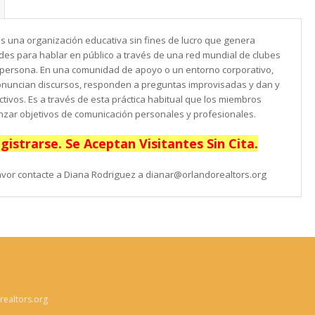
es una organización educativa sin fines de lucro que genera
des para hablar en público a través de una red mundial de clubes
 persona. En una comunidad de apoyo o un entorno corporativo,
onuncian discursos, responden a preguntas improvisadas y dan y
tivos. Es a través de esta práctica habitual que los miembros
nzar objetivos de comunicación personales y profesionales.
istrarse. Se Aceptan Visitantes Sin Cita.
avor contacte a Diana Rodriguez a dianar@orlandorealtors.org
ealtors.org
n