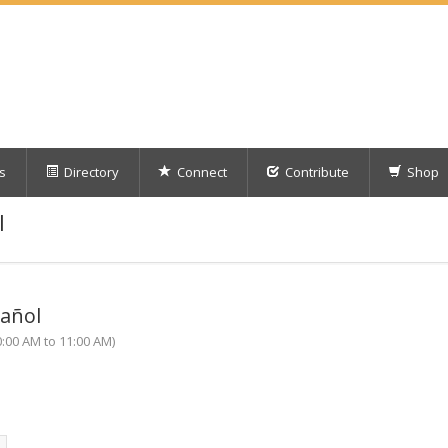
s
Directory
Connect
Contribute
Shop
l
añol
:00 AM to 11:00 AM)